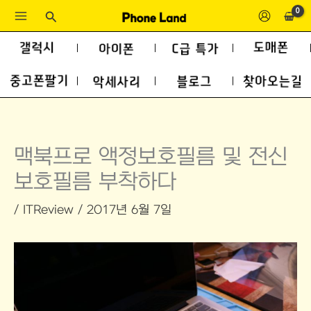
콘
검
색
텐
츠
로
건
너
뛰
맥북프로 액정보호필름 및 전신
기
보호필름 부착하다
/
ITReview
/
2017년 6월 7일