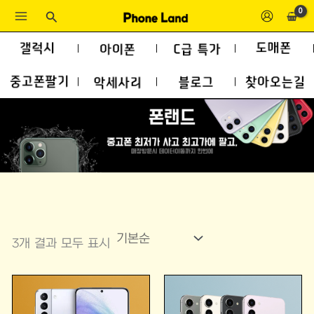
콘
검
색
텐
츠
로
건
너
뛰
기
3개 결과 모두 표시
원
현
원
현
래
재
래
재
가
가
가
가