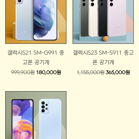
격:
격:
격:
격:
999,900
180,000
1,155,000
365
원.
원.
원.
원.
갤럭시S21 SM-G991 중
갤럭시S23 SM-S911 중고
고폰 공기계
폰 공기계
999,900
원
180,000
원
1,155,000
원
365,000
원
원
현
래
재
가
가
격:
격:
374,000
110,000
원.
원.