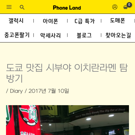
콘
검
색
텐
츠
로
건
너
뛰
도쿄 맛집 시부야 이치란라멘 탐
기
방기
/
Diary
/
2017년 7월 10일